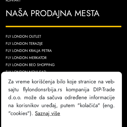
KONTAKT
NAŠA PRODAJNA MESTA
FLY LONDON OUTLET
FLY LONDON TERAZIJE
FLY LONDON KRALJA PETRA
FLY LONDON MERKATOR
FLY LONDON BEO SHOPPING
FLY LONDON NOVI SAD
FLY LONDON GALERIJA
Za vreme korišćenja bilo koje stranice na veb-
FLY LONDON AVA
sajtu flylondonsrbija.rs kompanija DIP-Trade
d.o.o. može da sačuva određene informacije
na korisnikov uređaj, putem "kolačića" (eng.
"cookies").
Saznaj više