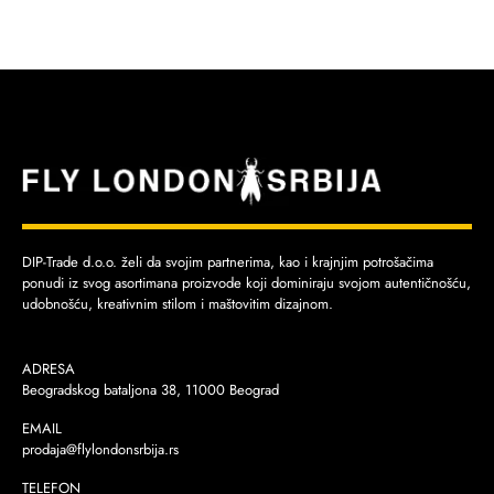
DIP-Trade d.o.o. želi da svojim partnerima, kao i krajnjim potrošačima
ponudi iz svog asortimana proizvode koji dominiraju svojom autentičnošću,
udobnošću, kreativnim stilom i maštovitim dizajnom.
ADRESA
Beogradskog bataljona 38, 11000 Beograd
EMAIL
prodaja@flylondonsrbija.rs
TELEFON